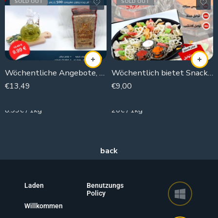
SOLD OUT
SOLD OUT
Wöchentliche Angebote, das Öl auf Sie und das Thymian auf uns.
Wöchentlich bietet Snack und Aromen
€
13,49
€
9,00
1500g
450g
8.99€ / 1kg
20€ / 1kg
Laden
Benutzungs
Policy
Willkommen