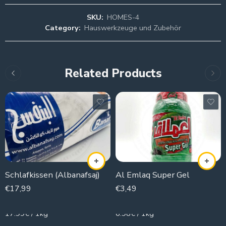
SKU:
HOMES-4
Category:
Hauswerkzeuge und Zubehör
Related Products
Schlafkissen (Albanafsaj)
Al Emlaq Super Gel
€
17,99
€
3,49
1000g
500g
17.99€ / 1kg
6.98€ / 1kg