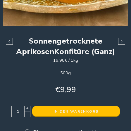
Sonnengetrocknete
AprikosenKonfitüre (Ganz)
19.98€ / 1kg
500g
€
9,99
+
IN DEN WARENKORB
-