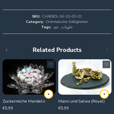
SKU:
CANDIES-26-10-03-01
Category:
Orientalische Süßigkeiten
Tags:
عيد
,
حلويات
Related Products
Zuckerreiche Mandeln
Mann und Salwa (Royal)
€
5,99
€
5,99
250g
250g