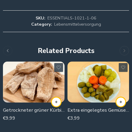
SKU:
ESSENTIALS-1021-1-06
Category:
Lebensmittelversorgung
Related Products
Getrockneter grüner Kürbis ungefähr 30 Stück
Extra eingelegtes Gemüse (Gurke, Wildgurke, Karotten, grüne Mandel, Turnip, Blumenkohl,Tomaten)
€
9,99
€
3,99
200g
500g