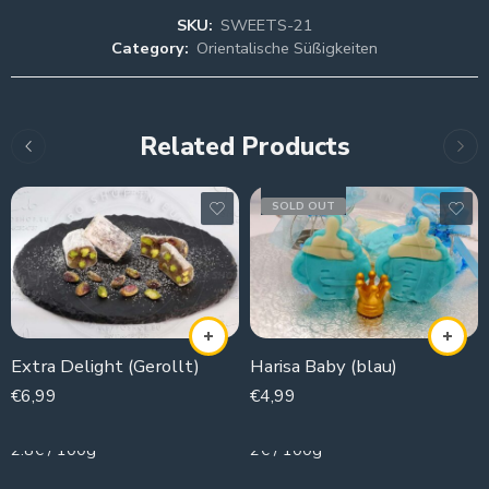
SKU:
SWEETS-21
Category:
Orientalische Süßigkeiten
Related Products
SOLD OUT
Extra Delight (Gerollt)
Harisa Baby (blau)
€
6,99
€
4,99
250g
250g
2.8€ / 100g
2€ / 100g