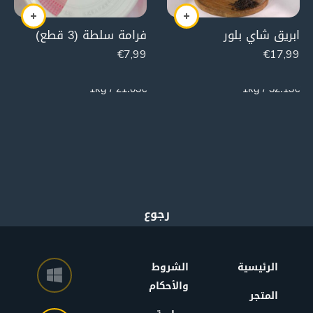
ابريق شاي بلور
فرامة سلطة (3 قطع)
€
7,99
€
17,99
380g
560g
21.03€ / 1kg
32.13€ / 1kg
الرئيسية
الشروط
والأحكام
المتجر