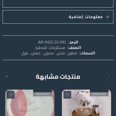
معلومات إضافية
الرمز:
AR-0422-22-041
الصنف:
مستلزمات للمطبخ
السمات:
فطور
,
صحن
,
صحون
,
حمص
,
فول
منتجات مشابهة
SOLD OUT
SOLD OUT