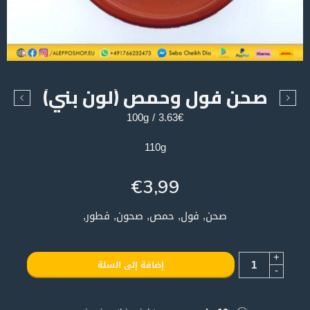
صحن فول وحمص (لون بني)
3.63€ / 100g
110g
€
3,99
صحن, فول, حمص, صحون, فطور,
+
إضافة إلى السلة
-