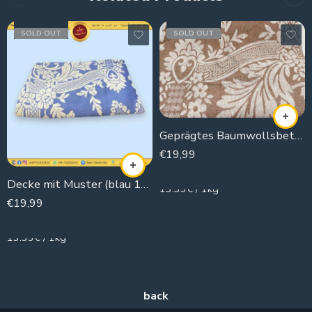
SOLD OUT
SOLD OUT
Geprägtes Baumwollsbettungssheet Hazal (160 * 220 cm).
€
19,99
1500g
Decke mit Muster (blau 160×220)
13.33€ / 1kg
€
19,99
1500g
13.33€ / 1kg