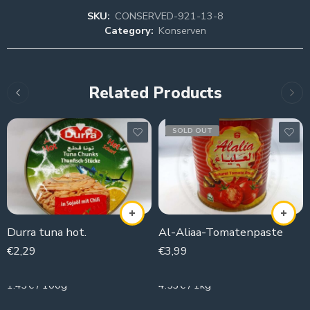
SKU:
CONSERVED-921-13-8
Category:
Konserven
Related Products
SOLD OUT
Durra tuna hot.
Al-Aliaa-Tomatenpaste
€
2,29
€
3,99
160g
881g
1.43€ / 100g
4.53€ / 1kg