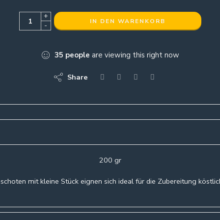
+
IN DEN WARENKORB
-
35
people
are viewing this right now
Share
200 gr
choten mit kleine Stück eignen sich ideal für die Zubereitung köstli