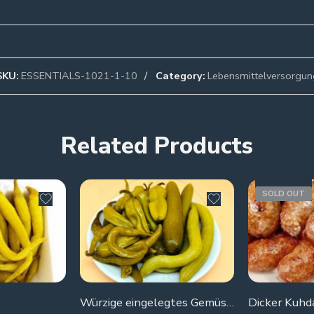
SKU:
ESSENTIALS-1021-1-10
Category:
Lebensmittelversorgun
Related Products
SOLD OUT
Würzige eingelegtes Gemüse (chili, Gurke, wilde Gurke, Paprika).
Dicker Kuhd