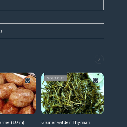
g
SOLD OUT
SOLD 
ärme (10 m)
Grüner wilder Thymian
Arabisc