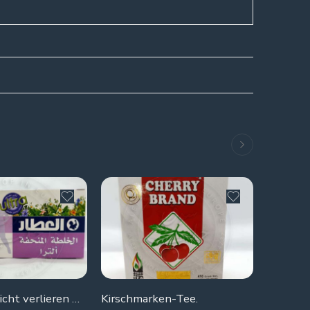
SOLD 
Alataar Gewicht verlieren Mischkräuter
Kirschmarken-Tee.
Maatouk