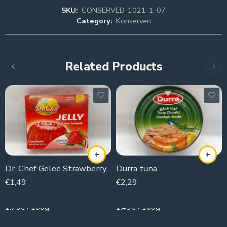
SKU:
CONSERVED-1021-1-07
Category:
Konserven
Related Products
Dr. Chef Gelee Strawberry
Durra tuna.
€
1,49
€
2,29
85g
160g
1.75€ / 100g
1.43€ / 100g