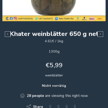
Khater weinblätter 650 g net
4.61€ / 1kg
1300g
€
5,99
weinblätter
Nicht vorrätig
28
people
are viewing this right now
Share