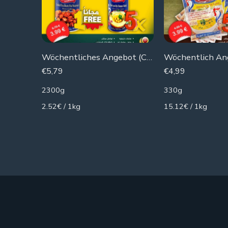
Wöchentliches Angebot (Chtoura Gardens) 5 Dosen Hummus + 1 Dose Bohnen kostenlos
€
5,79
€
4,99
2300g
330g
2.52€ / 1kg
15.12€ / 1kg