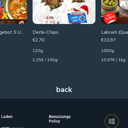
Wöchentlich Angebot 5 Umschläge der Hühnersuppe mit Vermicelli
Derbi-Chips.
€
2,70
€
10,97
120g
1000g
2.25€ / 100g
10.97€ / 1kg
Laden
Benutzungs
Policy