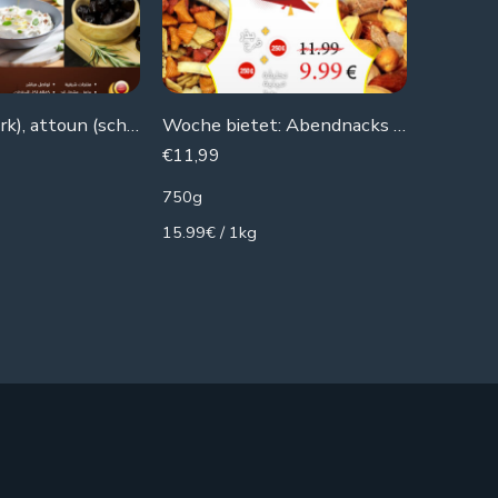
Labneh (Quark), attoun (schwarze Oliven), Oliven
Woche bietet: Abendnacks X3
5 x Chi
€
11,99
€
1,56
750g
100g
15.99€ / 1kg
1.56€ / 