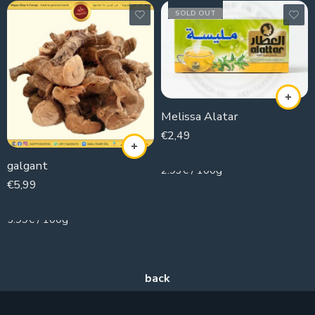
SOLD OUT
Melissa Alatar
€
2,49
85g
galgant
2.93€ / 100g
€
5,99
100g
5.99€ / 100g