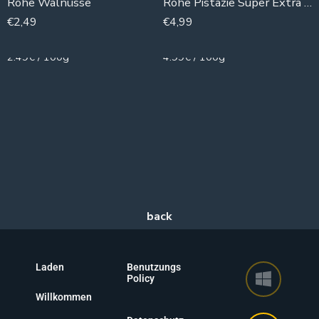
Rohe Walnüsse
Rohe Pistazie Super Extra (Entabi)
€
2,49
€
4,99
100g
100g
2.49€ / 100g
4.99€ / 100g
Laden
Benutzungs
Policy
Willkommen