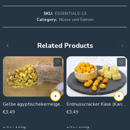
SKU:
ESSENTIALS-15
Category:
Nüsse und Samen
Related Products
Gelbe ägyptischekerne(gesalzen)
Erdnusscracker Käse (Kanaker)
€
3,49
€
3,49
250g
250g
1.4€ / 100g
1.4€ / 100g