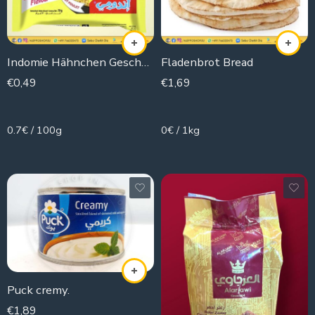
15 Pack
5 Pack
Indomie Hähnchen Geschmack
Fladenbrot Bread
€
0,49
€
1,69
70g
320g
0.7€ / 100g
0€ / 1kg
Puck cremy.
€
1,89