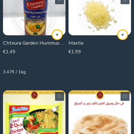
Chtoura Garden Hummus Tahina
Mastix
€
1,49
€
1,99
430g
3.47€ / 1kg
1 Pack
10 Pack