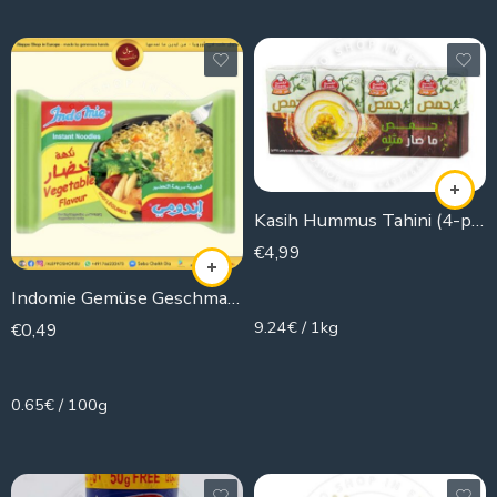
Kasih Hummus Tahini (4-piece)
€
4,99
540g
Indomie Gemüse Geschmack
9.24€ / 1kg
€
0,49
75g
0.65€ / 100g