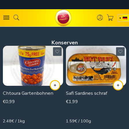
Konserven
Chtoura Gartenbohnen
Safi Sardines schraf
€
0,99
€
1,99
400g
125g
2.48€ / 1kg
1.59€ / 100g