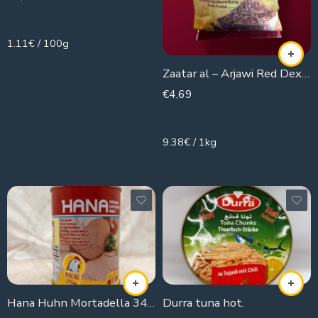
170g
1.11€ / 100g
Zaatar al – Arjawi Red Dex Granatapfel
€
4,69
500g
9.38€ / 1kg
Hana Huhn Mortadella 340 g
Durra tuna hot.