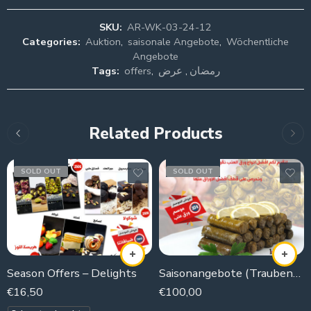
SKU:
AR-WK-03-24-12
Categories:
Auktion
,
saisonale Angebote
,
Wöchentliche
Angebote
Tags:
offers
,
عرض
,
رمضان
Related Products
SOLD OUT
SOLD OUT
Season Offers – Delights
Saisonangebote (Traubenblättersaison)
€
16,50
€
100,00
10000g