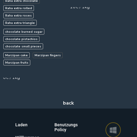
Raha extra chocolate
10€ / 1kg
Raha extra rolled
Raha extra roses
Raha extra triangle
chocolate burned sugar
chocolate pistachios
chocolate small pieces
Marzipan cake
Marzipan fingers
Marzipan fruits
750g
0€ / 1kg
Laden
Benutzungs
Policy