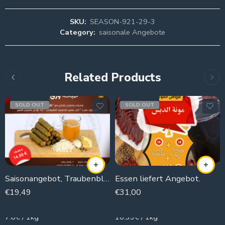
SKU:
SEASON-921-29-3
Category:
saisonale Angebote
Related Products
SOLD OUT
SOLD OUT
Saisonangebot, Traubenblätter Teller
Essen liefert Angebot.
€
19,49
€
31,00
2500g
3000g
7.8€ / 1kg
10.33€ / 1kg