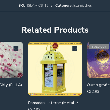
SKU:
ISLAMICS-13
Category:
Islamisches
Related Products
SOLD OUT
irly (FILLA)
Quran große
€
32,99
Ramadan-Laterne (Metall / Spiegelglas)
€
22,99