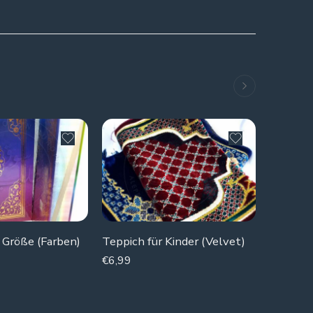
SOLD 
 Größe (Farben)
Teppich für Kinder (Velvet)
€
6,99
€
16,99