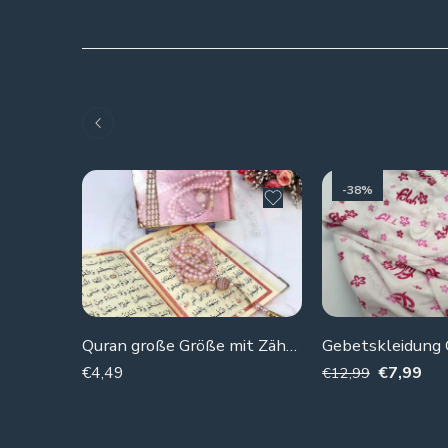
-38%
Quran große Größe mit Zähler (Samtrosa)
Gebetskleidung G
€
4,49
€
7,99
€
12,99