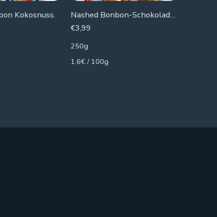
bon Kokosnuss.
Nashed Bonbon-Schokoladenkokosnuss
Nashed 
€
3,99
€
3,99
250g
250g
1.6€ / 100g
1.6€ / 1