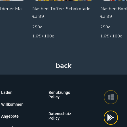
Botato-Chips Goldener Mais Mr.Corn (Naturkäse)
Nashed Toffee-Schokolade
Nashed Bon
€
3,99
€
3,99
250g
250g
1.6€ / 100g
1.6€ / 100g
Laden
Benutzungs
Policy
Willkommen
Datenschutz
Angebote
Policy