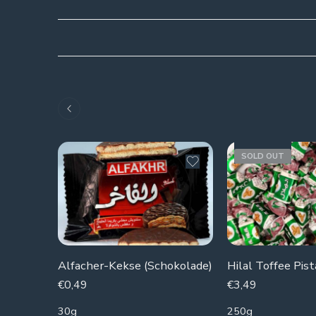
SOLD OUT
Alfacher-Kekse (Schokolade)
Hilal Toffee Pist
€
0,49
€
3,49
30g
250g