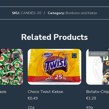
SKU:
CANDIES-30
Category:
Bonbons und Kekse
Related Products
SOLD OUT
azie.
Choco Twist Kekse.
€
0,49
€
1,29
22g
40g