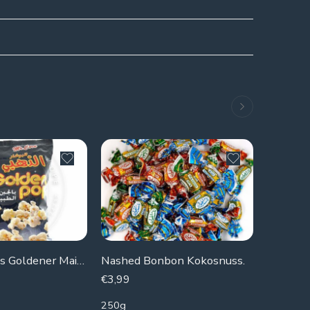
SOLD 
Botato-Chips Goldener Mais Mr.Corn (Naturkäse)
Nashed Bonbon Kokosnuss.
€
3,99
€
0,49
250g
20g