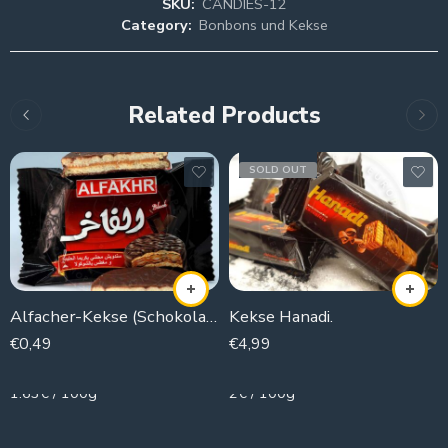
SKU:
CANDIES-12
Category:
Bonbons und Kekse
Related Products
SOLD OUT
Alfacher-Kekse (Schokolade)
Kekse Hanadi.
€
0,49
€
4,99
30g
250g
1.63€ / 100g
2€ / 100g