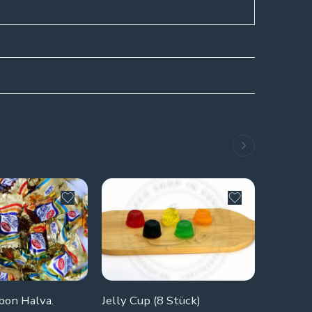
bon Halva.
Jelly Cup (8 Stück)
Nashed 