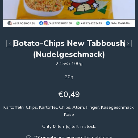
Botato-Chips New Tabboush
(Nudelgeschmack)
2.45€ / 100g
20g
€
0,49
Kartoffeln, Chips, Kartoffel, Chips, Atom, Finger, Käsegeschmack,
Käse
Only
0
item(s) left in stock.
27
people
are viewing this right now