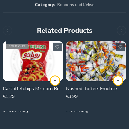
Category:
Bonbons und Kekse
Related Products
SOLD OUT
Kartoffelchips Mr. corn Rolino (Pizza)
Nashed Toffee-Früchte.
€
1,29
€
3,99
40g
250g
3.23€ / 100g
1.6€ / 100g