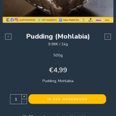
Pudding (Mohlabia)
9.98€ / 1kg
500g
€
4,99
Pudding, Mohlabia
+
IN DEN WARENKORB
-