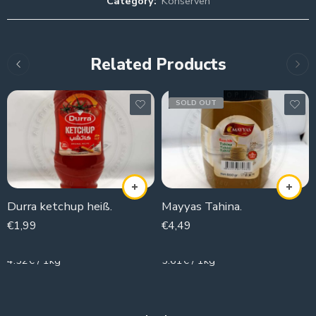
Category:
Konserven
Related Products
SOLD OUT
Durra ketchup heiß.
Mayyas Tahina.
€
1,99
€
4,49
440g
800g
4.52€ / 1kg
5.61€ / 1kg