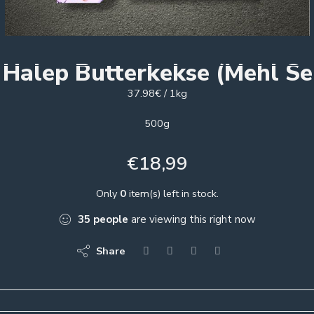
k Halep Butterkekse (Mehl Se
37.98€ / 1kg
500g
€
18,99
Only
0
item(s) left in stock.
35
people
are viewing this right now
Share