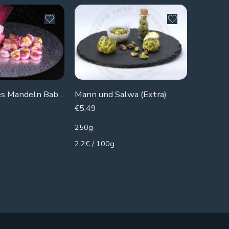
SOLD 
Zuckerreiches Mandeln Baby (Rosa)
Mann und Salwa (Extra)
Harisa B
€
5,49
€
4,99
250g
250g
2.2€ / 100g
2€ / 100