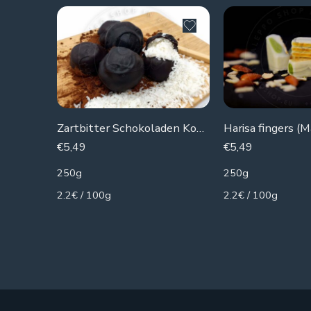
Zartbitter Schokoladen Kokosnuss
Harisa fingers (M
€
5,49
€
5,49
250g
250g
2.2€ / 100g
2.2€ / 100g