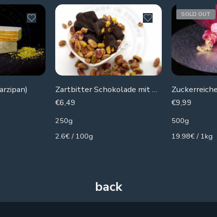
SOLD OUT
arzipan)
Zartbitter Schokolade mit Pistazien
€
6,49
€
9,99
250g
500g
2.6€ / 100g
19.98€ / 1kg