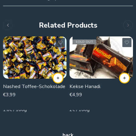
Related Products
SOLD OUT
Nashed Toffee-Schokolade
Kekse Hanadi.
€
3,99
€
4,99
250g
250g
1.6€ / 100g
2€ / 100g