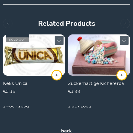
Related Products
SOLD OUT
Keks Unica.
Zuckerhaltige Kichererba.
€
0,35
€
3,99
24g
250g
1.46€ / 100g
1.6€ / 100g