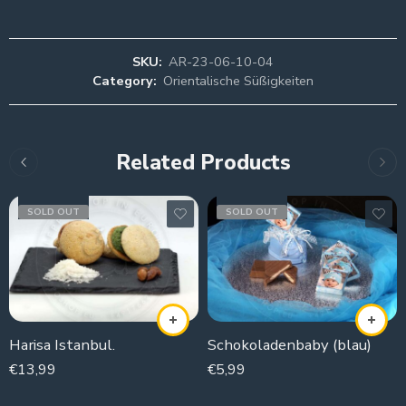
SKU:
AR-23-06-10-04
Category:
Orientalische Süßigkeiten
Related Products
SOLD OUT
SOLD OUT
Harisa Istanbul.
Schokoladenbaby (blau)
€
13,99
€
5,99
500g
250g